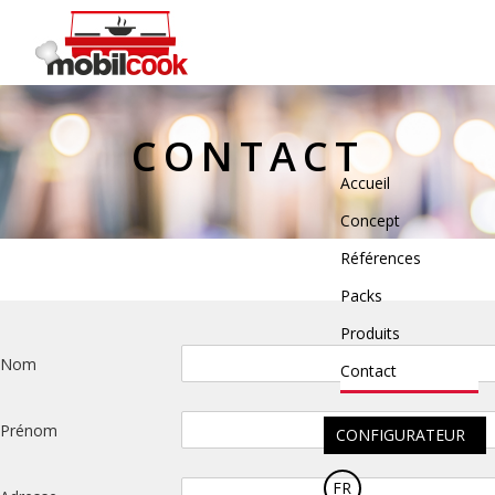
Toggle
CONTACT
navigation
Accueil
Concept
Références
Packs
Produits
Nom
Contact
Prénom
CONFIGURATEUR
FR